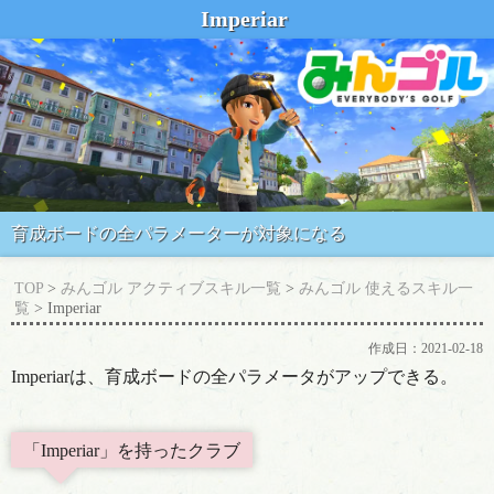
Imperiar
育成ボードの全パラメーターが対象になる
TOP
>
みんゴル アクティブスキル一覧
>
みんゴル 使えるスキル一
覧
> Imperiar
作成日：
2021-02-18
Imperiarは、育成ボードの全パラメータがアップできる。
「Imperiar」を持ったクラブ