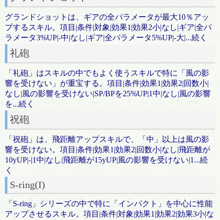
グランドショットは、ギアの全パラメータが最大10％アッ
プするスキル。項目|条件|対象|効果1|効果2小|なし|ギア|全パ
ラメータ3%UP|-中|なし|ギア|全パラメータ5%UP|-大|...続く
礼砲
「礼砲」はスキルの中でもよく使うスキルで特に「風の影
響を受けない」が重宝する。項目|条件|効果1|効果2|回数小|
なし|風の影響を受けない|SP/BPを25%UP|1中|なし|風の影響
を...続く
祝砲
「祝砲」は、飛距離アップスキルで、「中」以上は風の影
響を受けない。項目|条件|効果1|効果2|回数小|なし|飛距離が
10yUP|-|1中|なし|飛距離が15yUP|風の影響を受けない|1...続
く
S-ring(I)
「S-ring」シリーズの中で特に「インパクト」を中心に性能
アップさせるスキル。項目|条件|対象|効果1|効果2|効果3小|な