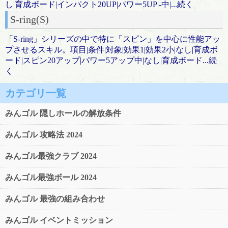
し|育成ボード|インパクト20UP|パワー5UP|-中|...続く
S-ring(S)
「S-ring」シリーズの中で特に「スピン」を中心に性能アッ
プさせるスキル。項目|条件|対象|効果1|効果2小|なし|育成ボ
ード|スピン20アップ|パワー5アップ中|なし|育成ボード...続
く
カテゴリ一覧
みんゴル 隠しホールの解放条件
みんゴル 攻略法 2024
みんゴル最強クラブ 2024
みんゴル最強ボール 2024
みんゴル 最強の組み合わせ
みんゴル イベントミッション