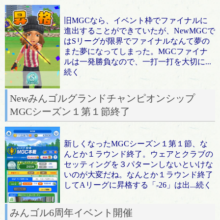
旧MGCなら、イベント枠でファイナルに
進出することができていたが、NewMGCで
はSリーグが限界でファイナルなんて夢の
また夢になってしまった。MGCファイナ
ルは一発勝負なので、一打一打を大切に...
続く
Newみんゴルグランドチャンピオンシップ
MGCシーズン１第１節終了
新しくなったMGCシーズン１第１節、な
んとか１ラウンド終了。ウェアとクラブの
セッティングを３パターンしないといけな
いのが大変だね。なんとか１ラウンド終了
してAリーグに昇格する「-26」は出...続く
みんゴル6周年イベント開催