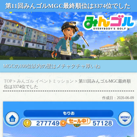
第11回みんゴルMGC最終順位は3374位でした
MGCの100位以内の壁はメチャクチャ厚いね
TOP
>
みんゴル イベントミッション
> 第11回みんゴルMGC最終順
位は3374位でした
作成日：
2020-06-09