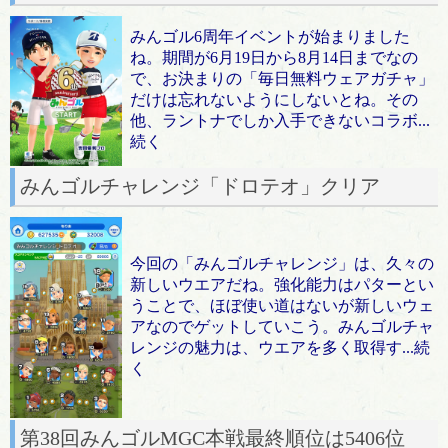
みんゴル6周年イベントが始まりました
ね。期間が6月19日から8月14日までなの
で、お決まりの「毎日無料ウェアガチャ」
だけは忘れないようにしないとね。その
他、ラントナでしか入手できないコラボ...
続く
みんゴルチャレンジ「ドロテオ」クリア
今回の「みんゴルチャレンジ」は、久々の
新しいウエアだね。強化能力はパターとい
うことで、ほぼ使い道はないが新しいウェ
アなのでゲットしていこう。みんゴルチャ
レンジの魅力は、ウエアを多く取得す...続
く
第38回みんゴルMGC本戦最終順位は5406位